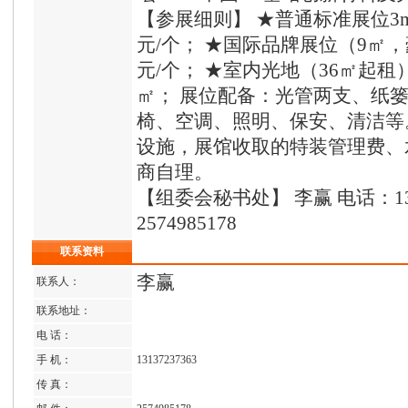
【参展细则】 ★普通标准展位3m×
元/个； ★国际品牌展位（9㎡，豪
元/个； ★室内光地（36㎡起租） 
㎡； 展位配备：光管两支、纸
椅、空调、照明、保安、清洁等
设施，展馆收取的特装管理费、
商自理。
【组委会秘书处】 李赢 电话：131
2574985178
联系资料
李赢
联系人：
联系地址：
电 话：
手 机：
13137237363
传 真：