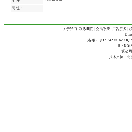
邮 件：
2574985178
网 址：
关于我们
|
联系我们
|
会员政策
|
广告服务
|
E-ma
（客服）QQ：842070345 QQ：168
ICP备案
冀公网安
技术支持：
北