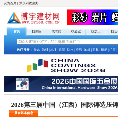
设为首页
|
添加到收藏夹
首页
找供应
找求购
找企业
找加工
找合
热门搜索：
杂志
|
涂料
|
地坪
|
保温
|
防水
|
壁纸
|
地板
|
家具
|
橱柜
|
门窗
|
2026第三届中国（江西）国际铸造压
展会基本信息