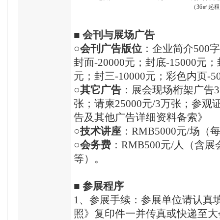
（36㎡起
■
会刊与展场广告
○
会刊广告版位
：企业简介500字
封面-20000元；封底-15000元；
元；封三-10000元；彩色内页-5
○
其它广告
：展会现场桁架广告350
张；请柬25000元/3万张；参观
告及其他广告详细资料备索》
○
技术讲座
：RMB5000元/场（
○
会务费
：RMB500元/人（
等）。
■
参展程序
1、参展手续：参展单位请认真
照》复印件一并传真或快递至大