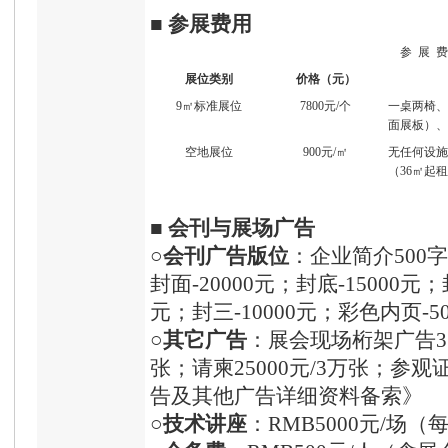
■
参展费用
参 展 费
展位类别
价格（元）
9㎡标准展位
7800元/个
一桌两椅、
面展板）、
空地展位
900元/㎡
无任何设施
（36㎡起
■
会刊与展场广告
○
会刊广告版位
：企业简介500字
封面-20000元；封底-15000元；
元；封三-10000元；彩色内页-5
○
其它广告
：展会现场桁架广告350
张；请柬25000元/3万张；参观
告及其他广告详细资料备索》
○
技术讲座
：RMB5000元/场（