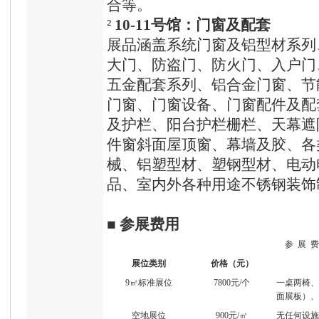
合等。
²
10
-11
号馆：门窗及配套
展品涵盖系统门窗及铝型材系列
大门、防盗门、防火门、入户门
五金配套系列、铝合金门窗、节
门窗、门窗设备、门窗配件及配
及护栏、阳台护栏栅栏、天幕遮
件窗斜面屋顶窗、幕墙及胶、各
械、铝塑型材、塑钢型材、电动
品、室内外各种用途不锈钢装饰
■
参展费用
参 展 费
展位类别
价格（元）
9㎡标准展位
7800元/个
一桌两椅、
面展板）、
空地展位
900元/㎡
无任何设施