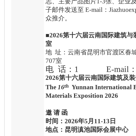
志、主要产品图片1-3张、企业
子邮件发送至 E-mail：Jiazhuo
众推介。
■
202
6
第十
六
届云南国际建筑与
室
地 址：云南省昆明市官渡区春城路
707室
电 话：1 E-mail：591
202
6
第十
六
届云南国际建筑及装
th
The
1
6
Yunnan International B
Materials
Exposition
202
6
邀 请 函
时间：
202
6
年
5
月
11-13
日
地点：昆明滇池国际会展中心