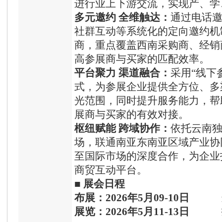
进行业上下游交流，实现产、学
多元邀约 全维触达：
通过电话
社群互动等系统化的定向邀约机
商，重点覆盖西南采购商、经销
高参展商与买家的匹配效率。
平台聚力 渠道融合：
采用“线下
式，为参展企业提供全方位、多
光范围，同时提升服务能力，帮
展商与买家的有效对接。
枢纽赋能 跨域协作：
依托云南
场，联通南亚东南亚区域产业协
至国际市场的深度合作，为企业
商贸互动平台。
■
展会日程
布展：
202
6
年
5
月
09-10
日
展览：
202
6
年
5
月
11-13
日