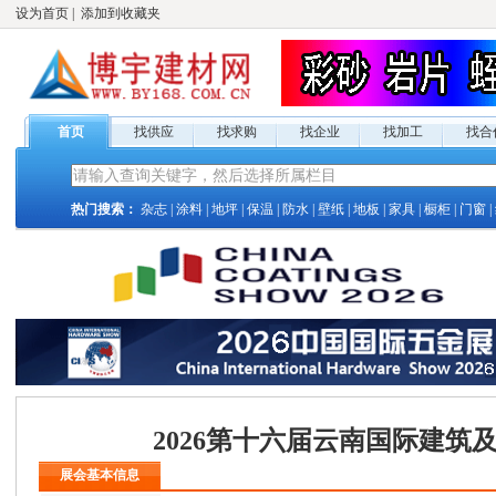
设为首页
|
添加到收藏夹
首页
找供应
找求购
找企业
找加工
找合
热门搜索：
杂志
|
涂料
|
地坪
|
保温
|
防水
|
壁纸
|
地板
|
家具
|
橱柜
|
门窗
|
2026第十六届云南国际建筑
展会基本信息