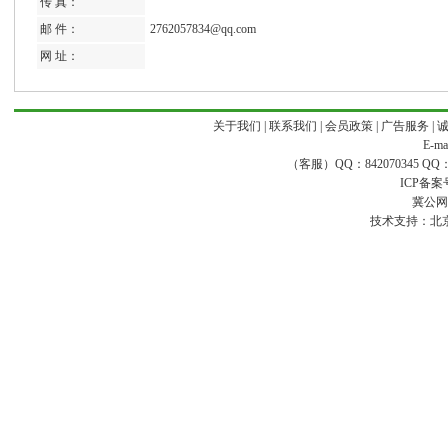
传 真：
邮 件：
2762057834@qq.com
网 址：
关于我们
|
联系我们
|
会员政策
|
广告服务
|
E-ma
（客服）QQ：842070345 QQ：168
ICP备案
冀公网安
技术支持：
北