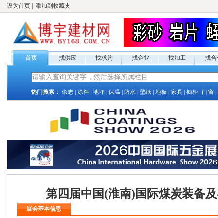
设为首页
|
添加到收藏夹
首页
找供应
找求购
找企业
找加工
找合
热门搜索：
杂志
|
涂料
|
地坪
|
保温
|
防水
|
壁纸
|
地板
|
家具
|
橱柜
|
门窗
|
第四届中国(淮南)国际煤炭装备
展会基本信息