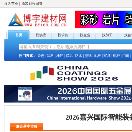
设为首页
|
添加到收藏夹
首页
找供应
找求购
找企业
找加工
找合
热门搜索：
杂志
|
涂料
|
地坪
|
保温
|
防水
|
壁纸
|
地板
|
家具
|
橱柜
|
门窗
|
2026嘉兴国际智能
展会基本信息