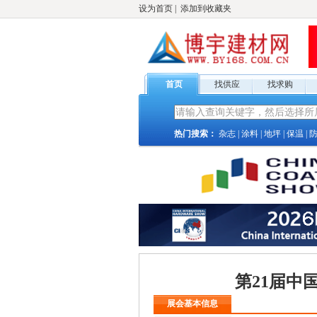
设为首页
|
添加到收藏夹
首页
找供应
找求购
热门搜索：
杂志
|
涂料
|
地坪
|
保温
|
第21届中
展会基本信息