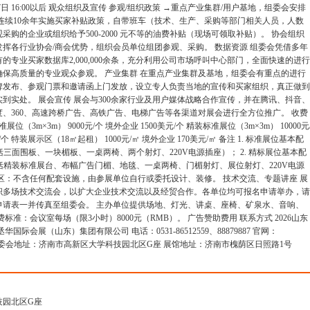
17日 16:00以后 观众组织及宣传 参观/组织政策 →重点产业集群/用户基地，组委会安排
连续10余年实施买家补贴政策，自带班车（技术、生产、采购等部门相关人员，人数
采购的企业或组织给予500-2000 元不等的油费补贴（现场可领取补贴）。 协会组织
挥各行业协会/商会优势，组织会员单位组团参观、采购。 数据资源 组委会凭借多年
的专业买家数据库2,000,000余条，充分利用公司市场呼叫中心部门，全面快速的进行
确保高质量的专业观众参观。 产业集群 在重点产业集群及基地，组委会有重点的进行
牌发布、参观门票和邀请函上门发放，设立专人负责当地的宣传和买家组织，真正做到
到实处。 展会宣传 展会与300余家行业及用户媒体战略合作宣传，并在腾讯、抖音、
、360、高速跨桥广告、高铁广告、电梯广告等各渠道对展会进行全方位推广。 收费
位（3m×3m） 9000元/个 境外企业 1500美元/个 精装标准展位（3m×3m） 10000元
/个 特装展示区（18㎡起租） 1000元/㎡ 境外企业 170美元/㎡ 备注 1. 标准展位基本配
包括三面围板、一块楣板、一桌两椅、两个射灯、220V电源插座）； 2. 精标展位基本配
包括精装标准展台、布幅广告门楣、地毯、一桌两椅、门楣射灯、展位射灯、220V电源
展示区：不含任何配套设施，由参展单位自行或委托设计、装修。 技术交流、专题讲座 展
织多场技术交流会，以扩大企业技术交流以及经贸合作。各单位均可报名申请举办，请
申请表一并传真至组委会。 主办单位提供场地、灯光、讲桌、座椅、矿泉水、音响、
标准：会议室每场（限3小时）8000元（RMB）。 广告赞助费用 联系方式 2026山东
国际会展（山东）集团有限公司 电话：0531-86512559、88879887 官网：
o.com 组委会地址：济南市高新区大学科技园北区G座 展馆地址：济南市槐荫区日照路1号
技园北区G座