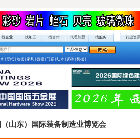
找企业
找加工
找合作
代理加盟
找服务
行业资
防水
|
壁纸
|
地板
|
家具
|
橱柜
|
门窗
|
红木
|
瓷砖
|
机械
|
国（山东）国际装备制造业博览会