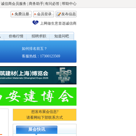
诚信商会员服务
|
商务助手
|
有问必答
|
帮助中心
免费注册
会员登录
发布信息
上网做生意首选诚信商
讯
价格行情
招聘求职
知道问吧
如何排名前五？
客服热线：17300123569
想发布展会信息?
请看网站下部联系方式
展会快讯