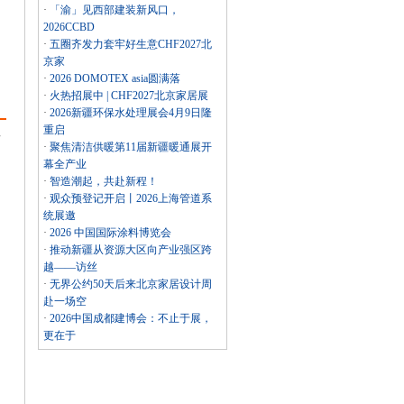
·
「渝」见西部建装新风口，
2026CCBD
·
五圈齐发力套牢好生意CHF2027北
京家
·
2026 DOMOTEX asia圆满落
·
火热招展中 | CHF2027北京家居展
·
2026新疆环保水处理展会4月9日隆
重启
工
·
聚焦清洁供暖第11届新疆暖通展开
幕全产业
·
智造潮起，共赴新程！
·
观众预登记开启丨2026上海管道系
统展邀
·
2026 中国国际涂料博览会
·
推动新疆从资源大区向产业强区跨
越——访丝
·
无界公约50天后来北京家居设计周
赴一场空
·
2026中国成都建博会：不止于展，
更在于
、