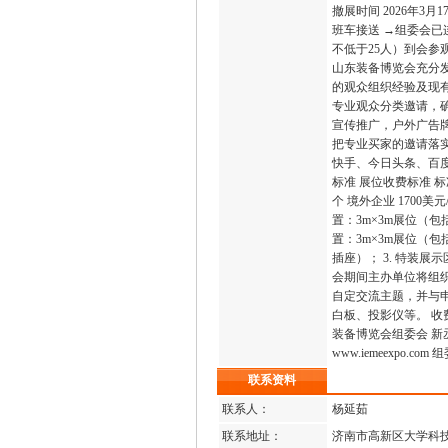
撤展时间 2026年3月
班车接送 →组委会已
不低于25人）到会参观
山东装备博览会充分发
的观众组织经验及现有
专业观众分类邀请，
宣传推广，户外广告
把专业买家的邀请落实
快手、今日头条、百度
标准 展位收费标准 标准展
个 境外企业 1700美元
置：3m×3m展位（
置：3m×3m展位（
插座）； 3. 特装
会期间主办单位将组
自定交流主题，并与
白板、投影仪等。 收费
装备博览会组委会 新丞华
www.iemeexp
联系资料
联系人：
杨延茹
联系地址：
济南市高新区大学科