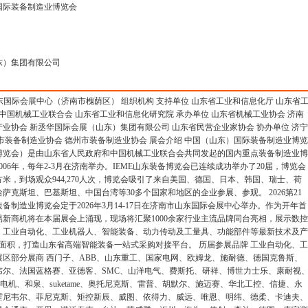
国际装备制造业博览会
东）集团有限公司
7日 山东国际会展中心（济南市槐荫区） 组织机构 支持单位 山东省工业和信息化厅 山东省
 中国机械工业联合会 山东省工业和信息化研究院 承办单位 山东省机械工业协会 济南
业协会 新丞华国际会展（山东）集团有限公司 山东省民营企业家协会 协办单位 济宁
市装备制造业协会 德州市装备制造业协会 展会介绍 中国（山东）国际装备制造业博览
博览会）是由山东省人民政府和中国机械工业联合会共同发起的国内重点装备制造业博
006年，每年2-3月在济南举办。IEME山东装备博览会已连续成功举办了20届，博览会
方米，到场观众944,270人次，博览会吸引了来自美国、德国、日本、韩国、瑞士、荷
萨克斯坦、巴基斯坦、中国台湾等30多个国家和地区的企业参展、参观。 2026第21
备制造业博览会定于2026年3月14-17日在济南市山东国际会展中心举办。作为开年首
新商机将在本届展会上涌现，现场将汇聚1000余家行业主流品牌同台亮相，展示数控
、工业自动化、工业机器人、智能装备、动力传动及工量具、功能部件等最新技术及产
展示面积，打造山东省高端智能装备一站式采购对接平台。 历届参展品牌 工业自动化、工
区部分展商 西门子、ABB、山东重工、国家电网、欧姆龙、施耐德、德国克鲁斯、
韦尔、法国蓝格赛、亚德客、SMC、山洋电气、费斯托、研祥、博世力士乐、康耐视
元电机、和泉、suketame、奥托尼克斯、雷普、胡默尔、施迈赛、华北工控、信捷、永
霍尼韦尔、菲尼克斯、矩控新辰、威图、依得力、威远、唯恩、明纬、德柔、卡迪夫、