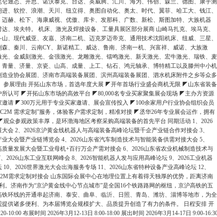
昆仑通态、开思、诺沃泰克、台达、英威腾、汇川、海为、伟创、森兰、德图、康宇测
朗进、软控、浪潮、天川、纽立得、奥图自动化、奥太、时代、翼菲、哈工大、钱江、
、迈赫、松下、海康威视、优傲、库卡、发那科、广数、新松、斯图加特、大族机器
时达、埃夫特。 机床、激光及焊接设备、工量具展区部分展商 山崎马扎克、埃马克、
斗山、现代威亚、友嘉、济南二机、迈克罗迈帝克、通用技术沈阳机床、纽威、三星、
利森、秦川、云南CY、新诺精工、威达、鲁南、济南一机、兴富祥、威诺、大族激
激光、金威刻激光、金强激光、龙雕激光、镭鸣激光、新天激光、宏牛激光、瑞铁、麦
、青量、济量、京瓷、山高、成量、上工、钻石、鸿元轴承、博特精工以及滕州中小机
制造业协会展团、济南市高端装备展团、滨州高端装备展团、泗水机床附件之乡等众多
 参展理由 开拓山东市场，首选年度大展 ◤开年首场行业盛会商机无限 ◤山东省装备
所认可 ◤开拓山东市场的高效平台 ◤80,000名专业买家聚集展会现场 ◤主办方资源
邀请 ◤300万元用于专业买家邀请、展会宣传投入 ◤100余家用户行业协会组织会员
“C2M 需求定制”服务，体验客户需求定制，精准对接 ◤丞华26年专业展会运作，拥有
00条 ◤观众参观政策丰厚，是环渤海地区考察采购高端装备的首先平台 同期活动 1、2026
大会 2、2026京沪黄金线机器人与高端装备高峰论坛暨千企产业链合作对接会 3、
产业大会暨产业链博览会 4、2026山东省汽车制造技术与智能装备供需对接大会 5、
机高质量发展大会暨工业母机+百行万企产需对接会 6、2026山东省农业机械制造技术与
、2026山东工业互联网峰会 8、2026智能机器人发与应用高峰论坛 9、2026工业机器
10、2026世界激光大会出海服务专场 11、2026山东省特种设备产业高峰论坛 12、
会C2M需求定制对接会 山东国际会展中心在地理位置上有着得天独厚的优势，距离济南
利。济南作为“京沪黄金线中心节点城市”是全国16个铁路路网的枢纽，京沪高铁的五
高铁环线的开通串起济南、泰安、曲阜、临沂、日照、青岛、潍坊、淄博等地市，为全
观提供诸多便利、为本届博览会规模扩大、品质提升创造了有力的条件。 日程安排 开
0-10:00 布展时间 2026年3月12-13日 8:00-18:00 展出时间 2026年3月14-17日 9:00-16:3