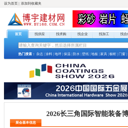
设为首页
|
添加到收藏夹
首页
找供应
找求购
找企业
找加工
找合
热门搜索：
杂志
|
涂料
|
地坪
|
保温
|
防水
|
壁纸
|
地板
|
家具
|
橱柜
|
门窗
|
2026长三角国际智能装备
展会基本信息