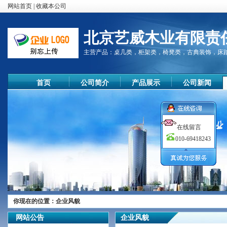
网站首页
|
收藏本公司
北京艺威木业有限责
主营产品：
桌几类，柜架类，椅凳类，古典装饰，床
首页
公司简介
产品展示
公司新闻
在线留言
010-69418243
你现在的位置：
企业风貌
尊敬的顾客
您好！
网站公告
企业风貌
欢迎您的来访，我们公司秉承质