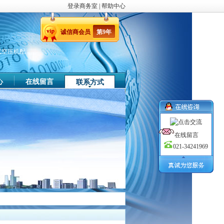
登录商务室
|
帮助中心
诚信商
会员
第
9
年
式空压机配
心
在线留言
联系方式
在线留言
021-34241969