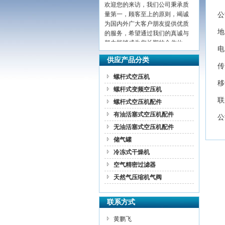
欢迎您的来访，我们公司秉承质
量第一，顾客至上的原则，竭诚
公
为国内外广大客户朋友提供优质
的服务，希望通过我们的真诚与
地
努力能够成为您长期的合作伙
伴，共创辉煌！
电
供应产品分类
传
螺杆式空压机
移
螺杆式变频空压机
联
螺杆式空压机配件
有油活塞式空压机配件
公
无油活塞式空压机配件
储气罐
冷冻式干燥机
空气精密过滤器
天然气压缩机气阀
联系方式
黄鹏飞