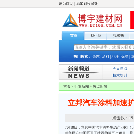
设为首页
|
添加到收藏夹
首页
找供应
找求购
热门搜索：
杂志
|
涂料
|
地坪
|
保温
|
今日焦点
技术培训
首页
>
行业新闻
>
热点新闻
立邦汽车涂料加速
点击数：
19
7月18日，立邦中国汽车涂料生态产业园
邦集团在中国区开工建设的第五个项目，是