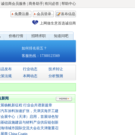
诚信商会员服务
|
商务助手
|
有问必答
|
帮助中心
免费注册
会员登录
发布信息
上网做生意首选诚信商
讯
价格行情
招聘求职
知道问吧
如何排名前五？
客服热线：17300123569
新品发布
行业动态
技术转让
政策法规
本网动态
分析预测
点新闻
墅展杨帆新征程 行业会共谱新篇章
邦汽车涂料加速扩张，天津滨海开工建
家会展中心（天津）启用，首展绿色智
国基础设施建设与材料产业供应链创新
国海绵城市国际交流大会在天津隆重召
商 China Coatin