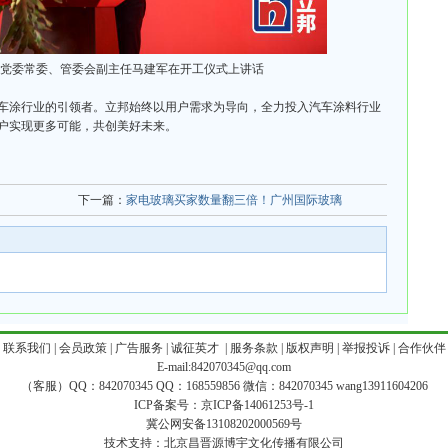
党委常委、管委会副主任马建军在开工仪式上讲话
车涂行业的引领者。立邦始终以用户需求为导向，全力投入汽车涂料行业
户实现更多可能，共创美好未来。
下一篇：
家电玻璃买家数量翻三倍！广州国际玻璃
|
联系我们
|
会员政策
|
广告服务
|
诚征英才
|
服务条款
|
版权声明
|
举报投诉
|
合作伙伴
E-mail:842070345@qq.com
（客服）QQ：842070345 QQ：168559856 微信：842070345 wang13911604206
ICP备案号：
京ICP备14061253号-1
冀公网安备13108202000569号
技术支持：
北京昌晋源博宇文化传播有限公司