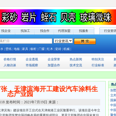
找企业
找加工
找合作
代理加盟
找服务
行业资
防水
|
壁纸
|
地板
|
家具
|
橱柜
|
门窗
|
红木
|
瓷砖
|
机械
|
价格行情
企业透视
企业荣誉
热点新闻
特别关注
人物访谈
市场观察
加盟合作
技术交流
行业标准
热
扩张，天津滨海开工建设汽车涂料生
·
别
态产业园
·
立
·
国
118
发布时间：
2021年7月19日
来源：
·
中
·
中
（天津滨海）建设项目开工仪式在天津南港工业区隆重举行。该项目是今年立
·
聚焦展
立邦集团筑梦中国战略布局的重要组成部分，更是立邦集团在中国未来10