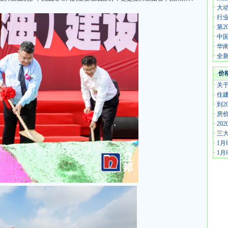
·
大动
·
行业
·
第
·
中
·
华
·
全新
价
·
关
·
住建
·
到2
·
房
·
20
·
三
·
1
·
1