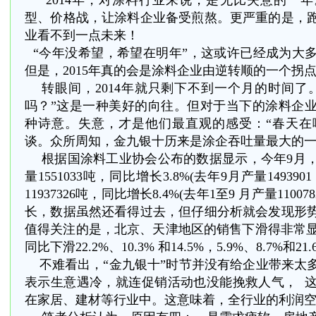
2014
年，对涂料行业来说，是无比失意的一年
型、价格战，让涂料企业备受煎熬。更严重的是，
业看不到一点未来！
“今年没希望，希望在明年”，这或许已经成为大
但是，2015年真的会是涂料企业由逆转顺的一个拐
转眼间，2014年就只剩下不到一个月的时间了
吗？”这是一种美好的向往。但对于当下的涂料企
种诗意。失意，才是他们最直观的感受：“春天在
谈。众所周知，金九银十历来是涂企吞吐量最大的
根据国涂料工业协会公布的数据显示，今年9月
量1551033吨，同比增长3.8%(去年9月产量149390
11937326吨，同比增长8.4%(去年1至9 月产量110
长，数据虽然还看得过去，但仔细分析就会发现形
值得关注的是，北京、天津地区的销售下滑得非常显著
同比下滑22.2%、10.3% 和14.5%，5.9%、8.7%和21
不难看出，
“
金九银十
”
时节并没有给企业带来太
表示生意遇冷，就连促销活动也没能挽救人气，
在家居、建材等行业中。这意味着，全行业的利润