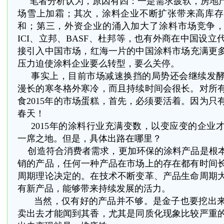
笔者分析认为，原因有四：一是需求疲软，房地
场雪上加霜；其次，涂料企业不断扩张带来高库存
和；第三，外资企业的涌入加大了涂料市场竞争，
ICI、立邦、BASF、杜邦等，也有外商在中国设
接引入中国市场，红海一片的中国涂料市场充满更多血
压力迫使涂料企业要么转型，要么关停。
事实上，目前市场减速换挡的局势还会继续发酵。
漫长的寒冬格外寒冷，而且持续时间会很长。对所
食2015年的市场蛋糕，首先，必须要活着。因为只
春天！
2015
年的涂料行业充满变数，以变应变的企业
一席之地。但是，具体出路在哪里？
创造符合消费者需求，更加环保的涂料产品是根
销的产品，任何一种产品在市场上的存在都有时间
周期理论决定的。在技术不断变革、产品生命周期
有新产品，能够带来持续发展的活力。
当然，仅有好的产品并不够。是金子也要挖出
卖出去才能闻到其香，尤其是同质化现象比较严重