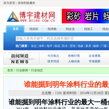
设为首页
|
添加到收藏夹
首页
找供应
找求购
找企业
找加工
找合
热门搜索：
杂志
|
涂料
|
地坪
|
保温
|
防水
|
壁纸
|
地板
|
家具
|
橱柜
|
门窗
|
今日焦点
价格行情
企业透视
技术培训
人物访谈
市场观察
首页
>
行业新闻
>
行业动态
谁能掘到明年涂料行业的最
点击数：
1326
发布时间：
2014年12月28日 
谁能掘到明年涂料行业的最大一桶