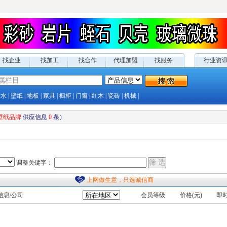
找企业
找加工
找合作
代理加盟
找服务
行业资
防水
|
壁纸
|
地板
|
家具
|
橱柜
|
门窗
|
红木
|
瓷砖
|
机械
|
壁纸品牌
供应
信息
0
条）
调整关键字：
上网做生意，只选诚信商
信息/公司
会员等级
价格(元)
即