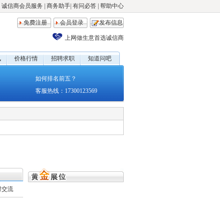
诚信商会员服务
|
商务助手
|
有问必答
|
帮助中心
免费注册
会员登录
发布信息
上网做生意首选诚信商
讯
价格行情
招聘求职
知道问吧
如何排名前五？
客服热线：17300123569
时交流