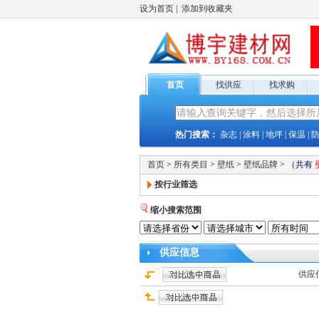
设为首页
|
添加到收藏夹
首页
找供应
找求购
热门搜索：
杂志
|
涂料
|
地坪
|
保温
|
首页
>
所有类目
>
壁纸
>
壁纸品牌
>
（共有
按行业筛选
缩小搜索范围
供应
信息
供应