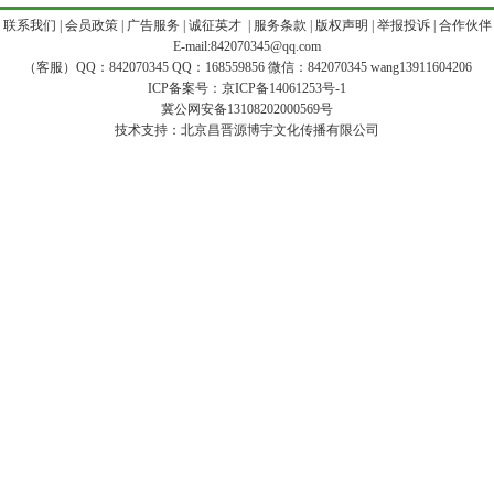
|
联系我们
|
会员政策
|
广告服务
|
诚征英才
|
服务条款
|
版权声明
|
举报投诉
|
合作伙伴
E-mail:842070345@qq.com
（客服）QQ：842070345 QQ：168559856 微信：842070345 wang13911604206
ICP备案号：
京ICP备14061253号-1
冀公网安备13108202000569号
技术支持：
北京昌晋源博宇文化传播有限公司