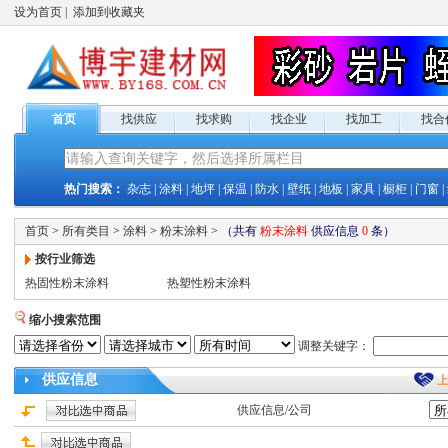
设为首页
|
添加到收藏夹
首页
找供应
找求购
找企业
找加工
找合
热门搜索：
杂志
|
涂料
|
地坪
|
保温
|
防水
|
壁纸
|
地板
|
家具
|
橱柜
|
门窗
|
首页
>
所有类目
>
涂料
>
粉末涂料
>
（共有
粉末涂料
供应
信息
0
条）
按行业筛选
热固性粉末涂料
热塑性粉末涂料
缩小搜索范围
调整关键字：
供应
信息
供应
信息/公司