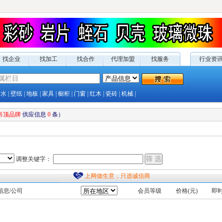
找企业
找加工
找合作
代理加盟
找服务
行业资
防水
|
壁纸
|
地板
|
家具
|
橱柜
|
门窗
|
红木
|
瓷砖
|
机械
|
吊顶品牌
供应
信息
0
条）
调整关键字：
上网做生意，只选诚信商
信息/公司
会员等级
价格(元)
即