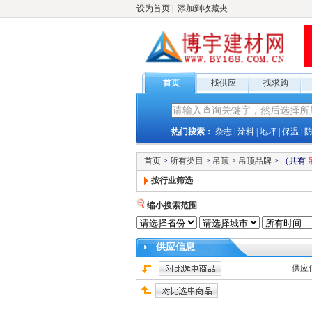
设为首页
|
添加到收藏夹
首页
找供应
找求购
热门搜索：
杂志
|
涂料
|
地坪
|
保温
|
首页
>
所有类目
>
吊顶
>
吊顶品牌
>
（共有
按行业筛选
缩小搜索范围
供应
信息
供应