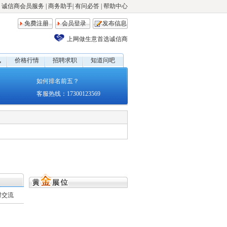
诚信商会员服务
|
商务助手
|
有问必答
|
帮助中心
免费注册
会员登录
发布信息
上网做生意首选诚信商
讯
价格行情
招聘求职
知道问吧
如何排名前五？
客服热线：17300123569
时交流