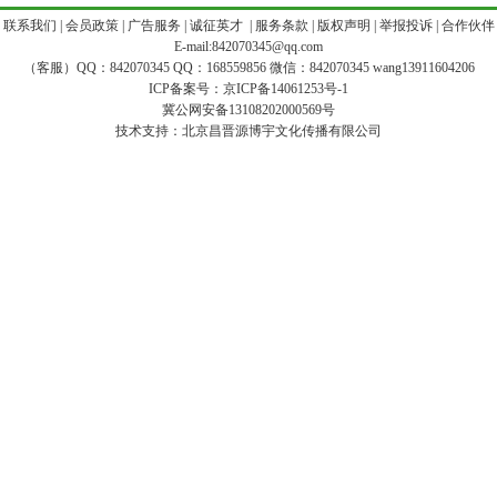
|
联系我们
|
会员政策
|
广告服务
|
诚征英才
|
服务条款
|
版权声明
|
举报投诉
|
合作伙伴
E-mail:842070345@qq.com
（客服）QQ：842070345 QQ：168559856 微信：842070345 wang13911604206
ICP备案号：
京ICP备14061253号-1
冀公网安备13108202000569号
技术支持：
北京昌晋源博宇文化传播有限公司