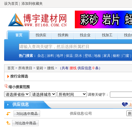
设为首页
|
添加到收藏夹
首页
找供应
找求购
找企业
找加工
找合
热门搜索：
杂志
|
涂料
|
地坪
|
保温
|
防水
|
壁纸
|
地板
|
家具
|
橱柜
|
门窗
|
首页
>
所有类目
>
瓷砖
>
腰线
>
（共有
腰线
供应
信息
0
条）
按行业筛选
缩小搜索范围
调整关键字：
供应
信息
供应
信息/公司