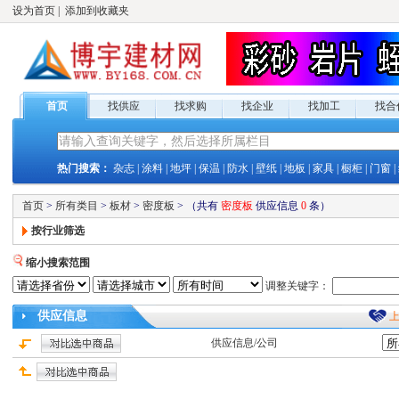
设为首页
|
添加到收藏夹
首页
找供应
找求购
找企业
找加工
找合
热门搜索：
杂志
|
涂料
|
地坪
|
保温
|
防水
|
壁纸
|
地板
|
家具
|
橱柜
|
门窗
|
首页
>
所有类目
>
板材
>
密度板
>
（共有
密度板
供应
信息
0
条）
按行业筛选
缩小搜索范围
调整关键字：
供应
信息
供应
信息/公司