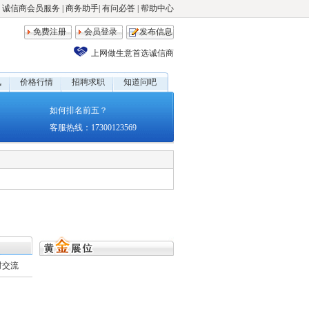
诚信商会员服务
|
商务助手
|
有问必答
|
帮助中心
免费注册
会员登录
发布信息
上网做生意首选诚信商
讯
价格行情
招聘求职
知道问吧
如何排名前五？
客服热线：17300123569
时交流