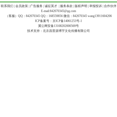
|
联系我们
|
会员政策
|
广告服务
|
诚征英才
|
服务条款
|
版权声明
|
举报投诉
|
合作伙伴
E-mail:842070345@qq.com
（客服）QQ：842070345 QQ：168559856 微信：842070345 wang13911604206
ICP备案号：
京ICP备14061253号-1
冀公网安备13108202000569号
技术支持：
北京昌晋源博宇文化传播有限公司