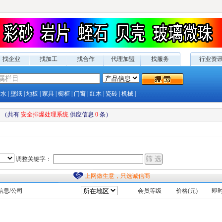
找企业
找加工
找合作
代理加盟
找服务
行业资
防水
|
壁纸
|
地板
|
家具
|
橱柜
|
门窗
|
红木
|
瓷砖
|
机械
|
（共有
安全排爆处理系统
供应
信息
0
条）
调整关键字：
上网做生意，只选诚信商
信息/公司
会员等级
价格(元)
即