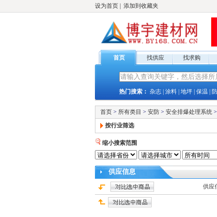
设为首页
|
添加到收藏夹
首页
找供应
找求购
热门搜索：
杂志
|
涂料
|
地坪
|
保温
|
首页
>
所有类目
>
安防
>
安全排爆处理系统
>
按行业筛选
缩小搜索范围
供应
信息
供应