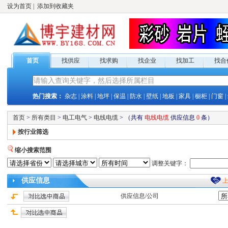
设为首页
|
添加到收藏夹
首页
找供应
找求购
找企业
找加工
找合
热门搜索：
杂志
|
涂料
|
地坪
|
保温
|
防水
|
壁纸
|
地板
|
家具
|
橱柜
|
门窗
|
首页
>
所有类目
>
电工电气
>
电线电缆
>
（共有
电线电缆
供应
信息
0
条）
按行业筛选
缩小搜索范围
调整关键字：
供应
信息
供应
信息/公司