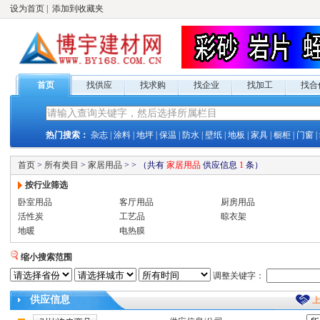
设为首页
|
添加到收藏夹
首页
找供应
找求购
找企业
找加工
找合
热门搜索：
杂志
|
涂料
|
地坪
|
保温
|
防水
|
壁纸
|
地板
|
家具
|
橱柜
|
门窗
|
首页
>
所有类目
>
家居用品
>
>
（共有
家居用品
供应
信息
1
条）
按行业筛选
卧室用品
客厅用品
厨房用品
活性炭
工艺品
晾衣架
地暖
电热膜
缩小搜索范围
调整关键字：
供应
信息