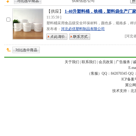
供应
信息/公司
【供应】
1-40升塑料桶，铁桶，塑料袋生产厂
11:35:59
]
塑料桶采用食品级安全环保材料，颜色多，规格多，样
发布者：
河北必优塑料制品有限公司
[
河北
关于我们
|
联系我们
|
会员政策
|
广告服务
|
E-ma
（客服）QQ：842070345 QQ：168
ICP备案
冀公网安
技术支持：
北