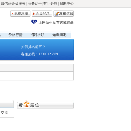
诚信商会员服务
|
商务助手
|
有问必答
|
帮助中心
免费注册
会员登录
发布信息
上网做生意首选诚信商
讯
价格行情
招聘求职
知道问吧
如何排名前五？
客服热线：17300123569
时交流