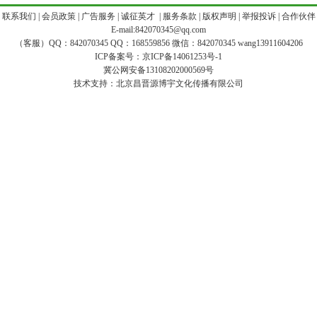
|
联系我们
|
会员政策
|
广告服务
|
诚征英才
|
服务条款
|
版权声明
|
举报投诉
|
合作伙伴
E-mail:842070345@qq.com
（客服）QQ：842070345 QQ：168559856 微信：842070345 wang13911604206
ICP备案号：
京ICP备14061253号-1
冀公网安备13108202000569号
技术支持：
北京昌晋源博宇文化传播有限公司