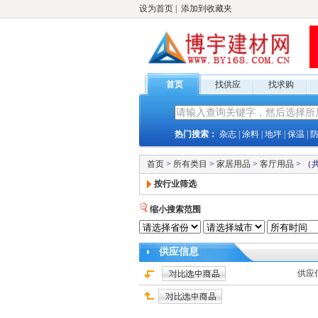
设为首页
|
添加到收藏夹
首页
找供应
找求购
热门搜索：
杂志
|
涂料
|
地坪
|
保温
|
首页
>
所有类目
>
家居用品
>
客厅用品
>
（
按行业筛选
缩小搜索范围
供应
信息
供应