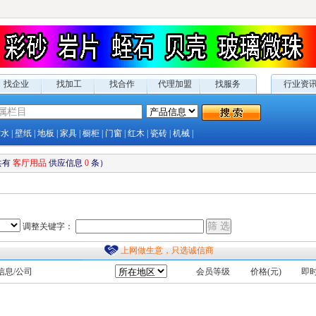
找企业
找加工
找合作
代理加盟
找服务
行业资
防水
|
壁纸
|
地板
|
家具
|
橱柜
|
门窗
|
红木
|
瓷砖
|
机械
|
共有
客厅用品
供应
信息
0
条）
调整关键字：
上网做生意，只选诚信商
信息/公司
会员等级
价格(元)
即