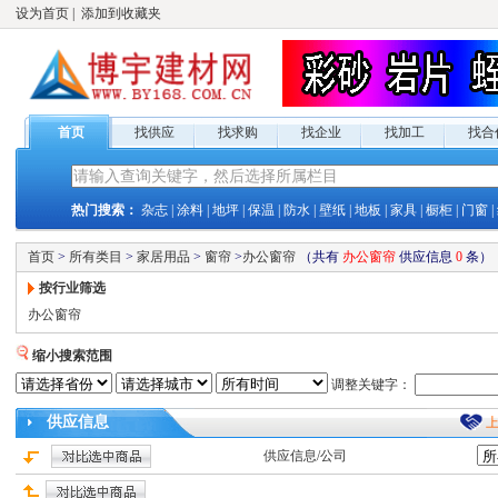
设为首页
|
添加到收藏夹
首页
找供应
找求购
找企业
找加工
找合
热门搜索：
杂志
|
涂料
|
地坪
|
保温
|
防水
|
壁纸
|
地板
|
家具
|
橱柜
|
门窗
|
首页
>
所有类目
>
家居用品
>
窗帘
>
办公窗帘
（共有
办公窗帘
供应
信息
0
条）
按行业筛选
办公窗帘
缩小搜索范围
调整关键字：
供应
信息
供应
信息/公司